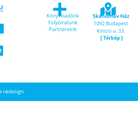
!
Könyvkiadónk
Skandináv Ház
Folyóiratunk
1092 Budapest
Partnereink
Kinizsi u. 33.
[ Térkép ]
M
 a rødesign