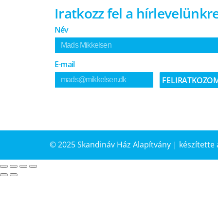
Iratkozz fel a hírlevelünkre
Név
E-mail
FELIRATKOZO
© 2025 Skandináv Ház Alapítvány | készítette