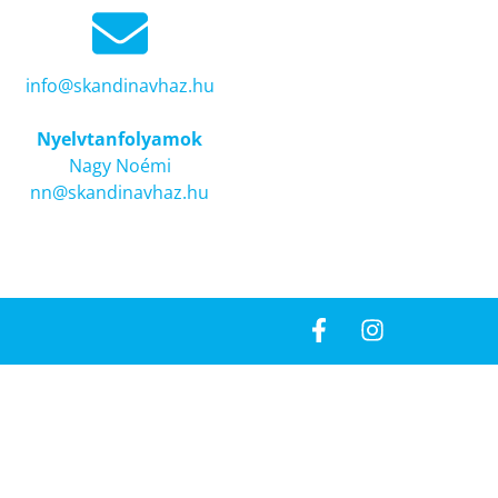
info@skandinavhaz.hu
Nyelvtanfolyamok
Nagy Noémi
nn@skandinavhaz.hu