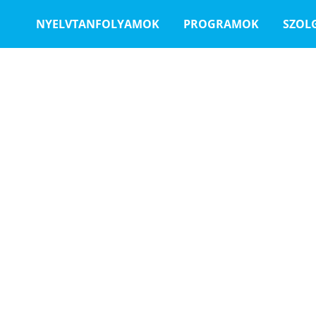
NYELVTANFOLYAMOK
PROGRAMOK
SZOL
d
lampolgárokká nevelő európai projektben vesz részt.