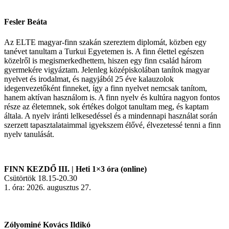
Fesler Beáta
Az ELTE magyar-finn szakán szereztem diplomát, közben egy
tanévet tanultam a Turkui Egyetemen is. A finn élettel egészen
közelről is megismerkedhettem, hiszen egy finn család három
gyermekére vigyáztam. Jelenleg középiskolában tanítok magyar
nyelvet és irodalmat, és nagyjából 25 éve kalauzolok
idegenvezetőként finneket, így a finn nyelvet nemcsak tanítom,
hanem aktívan használom is. A finn nyelv és kultúra nagyon fontos
része az életemnek, sok értékes dolgot tanultam meg, és kaptam
általa. A nyelv iránti lelkesedéssel és a mindennapi használat során
szerzett tapasztalataimmal igyekszem élővé, élvezetessé tenni a finn
nyelv tanulását.
FINN KEZDŐ III. | Heti 1×3 óra (online)
Csütörtök 18.15-20.30
1. óra: 2026. augusztus 27.
Zólyominé Kovács Ildikó