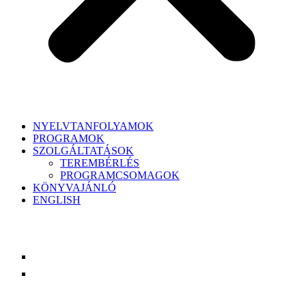
NYELVTANFOLYAMOK
PROGRAMOK
SZOLGÁLTATÁSOK
TEREMBÉRLÉS
PROGRAMCSOMAGOK
KÖNYVAJÁNLÓ
ENGLISH
Hat északi nyelvet tanítunk
kis létszámú csoportokban (6–12 fő),
általában 30 tanórás tanfolyamokon (heti 1×2, 1×3 vagy 1×5
órában),