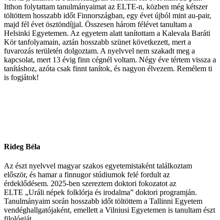
Itthon folytattam tanulmányaimat az ELTE-n, közben még kétszer
töltöttem hosszabb időt Finnországban, egy évet újból mint au-pair,
majd fél évet ösztöndíjjal. Összesen három félévet tanultam a
Helsinki Egyetemen. Az egyetem alatt tanítottam a Kalevala Baráti
Kör tanfolyamain, aztán hosszabb szünet következett, mert a
fuvarozás területén dolgoztam. A nyelvvel nem szakadt meg a
kapcsolat, mert 13 évig finn cégnél voltam. Négy éve tértem vissza a
tanításhoz, azóta csak finnt tanítok, és nagyon élvezem. Remélem ti
is fogjátok!
Rideg Béla
Az észt nyelvvel magyar szakos egyetemistaként találkoztam
először, és hamar a finnugor stúdiumok felé fordult az
érdeklődésem. 2025-ben szereztem doktori fokozatot az
ELTE „Uráli népek folklórja és irodalma” doktori programján.
Tanulmányaim során hosszabb időt töltöttem a Tallinni Egyetem
vendéghallgatójaként, emellett a Vilniusi Egyetemen is tanultam észt
filológiát.