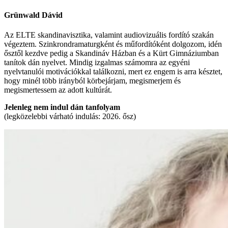
Grünwald Dávid
Az ELTE skandinavisztika, valamint audiovizuális fordító szakán
végeztem. Szinkrondramaturgként és műfordítóként dolgozom, idén
ősztől kezdve pedig a Skandináv Házban és a Kürt Gimnáziumban
tanítok dán nyelvet. Mindig izgalmas számomra az egyéni
nyelvtanulói motivációkkal találkozni, mert ez engem is arra késztet,
hogy minél több irányból körbejárjam, megismerjem és
megismertessem az adott kultúrát.
Jelenleg nem indul dán tanfolyam
(legközelebbi várható indulás: 2026. ősz)