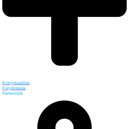
Könyvkiadónk
Folyóiratunk
Partnereink