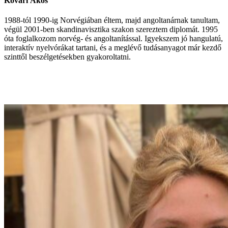
Kővári Ákos
1988-tól 1990-ig Norvégiában éltem, majd angoltanárnak tanultam,
végül 2001-ben skandinavisztika szakon szereztem diplomát. 1995
óta foglalkozom norvég- és angoltanítással. Igyekszem jó hangulatú,
interaktív nyelvórákat tartani, és a meglévő tudásanyagot már kezdő
szinttől beszélgetésekben gyakoroltatni.