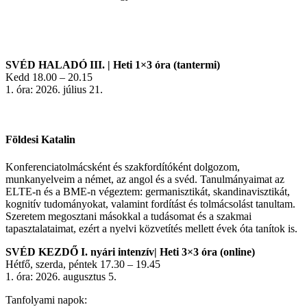
SVÉD HALADÓ III. | Heti 1×3 óra (tantermi)
Kedd 18.00 – 20.15
1. óra: 2026. július 21.
Földesi Katalin
Konferenciatolmácsként és szakfordítóként dolgozom,
munkanyelveim a német, az angol és a svéd. Tanulmányaimat az
ELTE-n és a BME-n végeztem: germanisztikát, skandinavisztikát,
kognitív tudományokat, valamint fordítást és tolmácsolást tanultam.
Szeretem megosztani másokkal a tudásomat és a szakmai
tapasztalataimat, ezért a nyelvi közvetítés mellett évek óta tanítok is.
SVÉD KEZDŐ I. nyári intenzív| Heti 3×3 óra (online)
Hétfő, szerda, péntek 17.30 – 19.45
1. óra: 2026. augusztus 5.
Tanfolyami napok: