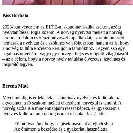
Kiss Borbála
2023-ban végeztem az ELTE-n, skandinavisztika szakon, azóta
nyelvtanítással foglalkozom. A norvég nyelvtan mellett a norvég
kortárs irodalom és képzőművészet foglalkoztat; az óráimon ezért
nemcsak a nyelvtan és a szókincs van fókuszban, hanem az is, hogy
a norvég kultúra közelebb kerüljön a tanulókhoz. Legyen szó egy
izgalmas novelláról vagy egy norvég kifejezés mögötti világlátásról
– az a célom, hogy a norvég nyelv tanulása élvezetes, izgalmas és
inspiráló legyen.
Berena Máté
Mivel mindig is érdekeltek a skandináv nyelvek és kultúrák, az
egyetemen a fő szakom mellett elkezdtem norvégul is tanulni. A
norvég azóta is a mindennapjaim részét képezi, és igyekszem a
nyelv és kultúra iránti rajongásomat másoknak is átadni.
Fő motivációm, hogy segítsek másokat a fejlődésben.
Az óráimon a beszédre és a gyakorlati használatra