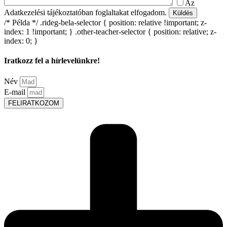
Az
Adatkezelési tájékoztatóban foglaltakat elfogadom.
/* Példa */ .rideg-bela-selector { position: relative !important; z-
index: 1 !important; } .other-teacher-selector { position: relative; z-
index: 0; }
Iratkozz fel a hírlevelünkre!
Név
E-mail
FELIRATKOZOM