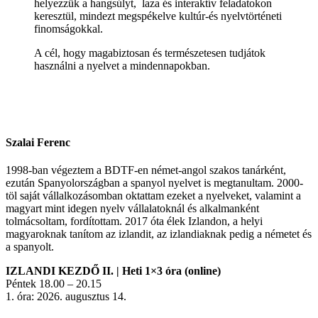
helyezzük a hangsúlyt, laza és interaktív feladatokon
keresztül, mindezt megspékelve kultúr-és nyelvtörténeti
finomságokkal.
A cél, hogy magabiztosan és természetesen tudjátok
használni a nyelvet a mindennapokban.
Szalai Ferenc
1998-ban végeztem a BDTF-en német-angol szakos tanárként,
ezután Spanyolországban a spanyol nyelvet is megtanultam. 2000-
töl saját vállalkozásomban oktattam ezeket a nyelveket, valamint a
magyart mint idegen nyelv vállalatoknál és alkalmanként
tolmácsoltam, fordítottam. 2017 óta élek Izlandon, a helyi
magyaroknak tanítom az izlandit, az izlandiaknak pedig a németet és
a spanyolt.
IZLANDI KEZDŐ II. | Heti 1×3 óra (online)
Péntek 18.00 – 20.15
1. óra: 2026. augusztus 14.