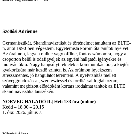
Szöllősi Adrienne
Germanisztikát, Skandinavisztikát és történelmet tanultam az ELTE-
n, ahol 1990-ben végeztem. Egyetemista korom óta tanítok nyelvet.
Az óráimon, legyen online vagy offline, fontos számomra, hogy a
csoporton belül is odafigyeljek az egyéni hallgatói igényekre és
motivációkra. Nagy hangsúlyt fektetek a kommunikációra, a kiejtés
gyakorlására már kezdő szinten is. Az óráimon igyekszem
stresszmentes, jó hangulatot teremteni. A nyelvtanítás mellett
szöveggondozással, szerkesztéssel és fordítással foglalkozom,
valamint megbízott előadóként kortárs irodalmat tanítok az ELTE
skandinavisztika tanszékén.
NORVÉG HALADÓ II.| Heti 1×3 óra (online)
Kedd – 18.00 – 20.15
1. óra: 2026. július 7.