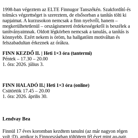
1998-ban végeztem az ELTE Finnugor Tanszékén. Szakfordító és
tolmács végzettséget is szereztem, de elsősorban a tanítás tölti ki
napjaimat. A kurzusokon nemcsak a finn nyelvről, hanem –
megkerülhetetlenül – országismereti érdekességekről is beszélek a
tanítványaimnak. Oldott légkörben nemcsak a tanulás, a tanítás is
könnyebb. Ezért nekem is öröm, ha hallgatóim motiváltan és
felszabadultan érkeznek az órákra.
FINN KEZDŐ II. | Heti 1×3 óra (tantermi)
Péntek – 17.30 – 20.00
1. óra: 2026. július 3.
FINN HALADÓ II.| Heti 1×3 óra (online)
Csütörtök 17.45 – 20.00
1. óra: 2026. április 30.
Lendvay Bea
Finnül 17 éves koromban kezdtem tanulni (az már nagyon régen
volt :D), amikor is Finnországban töltöttem fél évet mint au-pair.