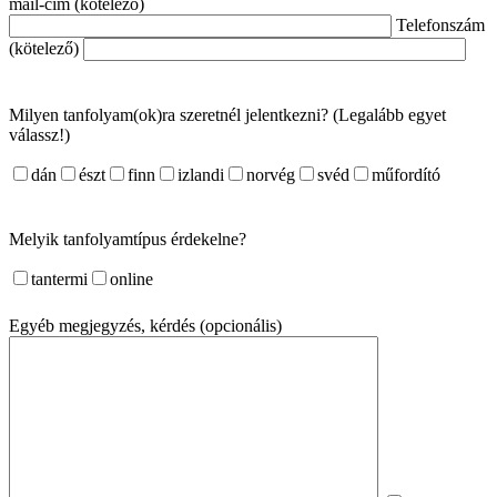
mail-cím (kötelező)
Telefonszám
(kötelező)
Milyen tanfolyam(ok)ra szeretnél jelentkezni? (Legalább egyet
válassz!)
dán
észt
finn
izlandi
norvég
svéd
műfordító
Melyik tanfolyamtípus érdekelne?
tantermi
online
Egyéb megjegyzés, kérdés (opcionális)