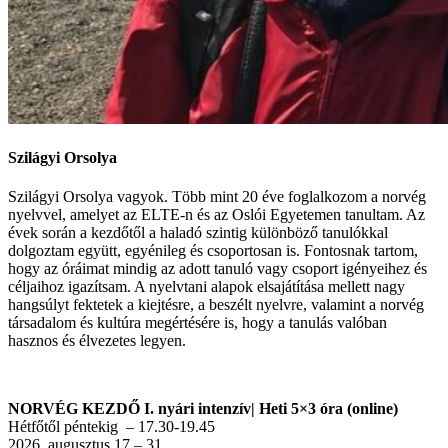
Szilágyi Orsolya
Szilágyi Orsolya vagyok. Több mint 20 éve foglalkozom a norvég
nyelvvel, amelyet az ELTE-n és az Oslói Egyetemen tanultam. Az
évek során a kezdőtől a haladó szintig különböző tanulókkal
dolgoztam együtt, egyénileg és csoportosan is. Fontosnak tartom,
hogy az óráimat mindig az adott tanuló vagy csoport igényeihez és
céljaihoz igazítsam. A nyelvtani alapok elsajátítása mellett nagy
hangsúlyt fektetek a kiejtésre, a beszélt nyelvre, valamint a norvég
társadalom és kultúra megértésére is, hogy a tanulás valóban
hasznos és élvezetes legyen.
NORVÉG KEZDŐ I. nyári intenzív| Heti 5×3 óra (online)
Hétfőtől péntekig – 17.30-19.45
2026. augusztus 17 – 31.