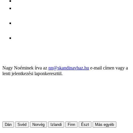
nem kezdő szint esetén online szintfelmérés után,
67.900,- Ft/fő/30 óra dán, svéd, norvég, finn és észt
középhaladó és haladó tanfolyamok,
72.900,- Ft/fő/30 óra dán, svéd, norvég, finn és észt kezdő
tanfolyamok,
75.900,- Ft/fő/30 óra izlandi és a műfordító tanfolyamok
esetében.
JELENTKEZÉS
Nagy Noéminek írva az
nn@skandinavhaz.hu
e-mail címen vagy a
lenti jelentkezési laponkeresztül.
További információ
Nagy Noémi
nn@skandinavhaz.hu
+36 20 218 0171
(hétköznap 13–18 óra között)
Dán
Svéd
Norvég
Izlandi
Finn
Észt
Más egyéb