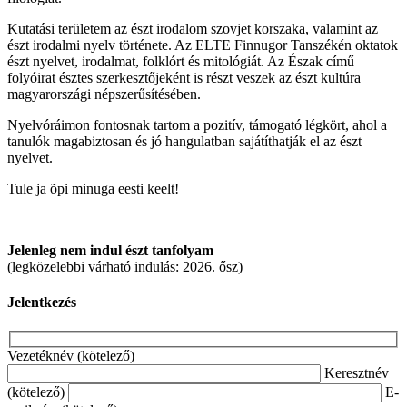
Kutatási területem az észt irodalom szovjet korszaka, valamint az
észt irodalmi nyelv története. Az ELTE Finnugor Tanszékén oktatok
észt nyelvet, irodalmat, folklórt és mitológiát. Az Észak című
folyóirat észtes szerkesztőjeként is részt veszek az észt kultúra
magyarországi népszerűsítésében.
Nyelvóráimon fontosnak tartom a pozitív, támogató légkört, ahol a
tanulók magabiztosan és jó hangulatban sajátíthatják el az észt
nyelvet.
Tule ja õpi minuga eesti keelt!
Jelenleg nem indul észt tanfolyam
(legközelebbi várható indulás: 2026. ősz)
Jelentkezés
Vezetéknév (kötelező)
Keresztnév
(kötelező)
E-