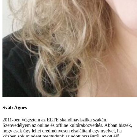
Sváb Ágnes
2011-ben végeztem az ELTE skandinavisztika szakán.
Szenvedélyem az online és offline kultúraközvetítés. Abban hiszek,
hogy csak úgy lehet eredményesen elsajátítani egy nyelvet, ha
közben sok mindent megtudunk az adott országról, az ott élő